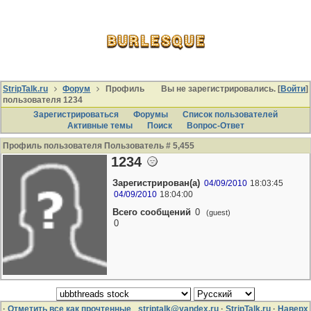
StripTalk.ru
Форум
Профиль
Вы не зарегистрировались. [
Войти
]
пользователя 1234
Зарегистрироваться
Форумы
Список пользователей
Активные темы
Поиcк
Вопрос-Ответ
Профиль пользователя Пользователь # 5,455
1234
Зарегистрирован(а)
04/09/2010
18:03:45
04/09/2010
18:04:00
Всего сообщений
0
(guest)
0
·
Отметить все как прочтенные
striptalk@yandex.ru
·
StripTalk.ru
·
Наверх