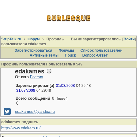
StripTalk.ru
Форум
Профиль
Вы не зарегистрировались. [
Войти
]
пользователя edakames
Зарегистрироваться
Форумы
Список пользователей
Активные темы
Поиcк
Вопрос-Ответ
Профиль пользователя Пользователь # 549
edakames
От кого
Россия
Зарегистрирован(а)
31/03/2008
04:29:48
31/03/2008
04:29:48
Всего сообщений
0
(guest)
0
edakames@yandex.ru
edakames подпись
http://www.edakam.ru/