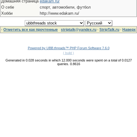
Домашняя страница
edakam.ru/
О себе
спорт, автомобили, футбол
Хобби
http://www.edakam.ru/
·
Отметить все как прочтенные
striptalk@yandex.ru
·
StripTalk.ru
·
Наверх
Powered by UBB.threads™ PHP Forum Software 7.6.0
( build )
Generated in 0.028 seconds in which 12.000 seconds were spent on a total of 0.0127
queries. 0.8616