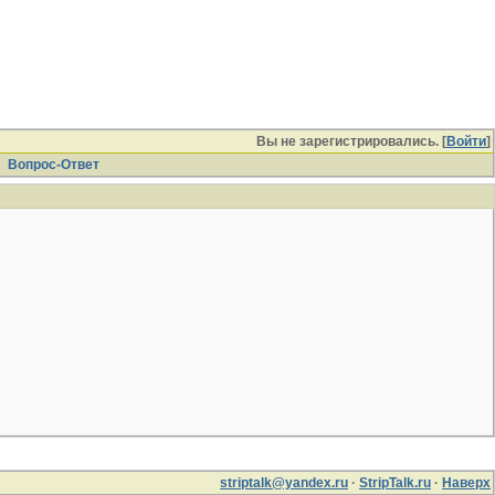
Вы не зарегистрировались. [
Войти
]
Вопрос-Ответ
striptalk@yandex.ru
·
StripTalk.ru
·
Наверх