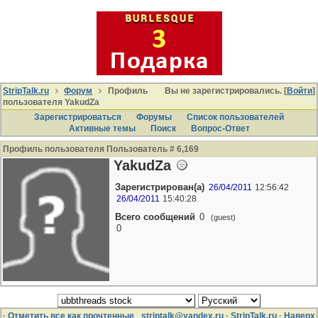
StripTalk.ru
Форум
Профиль
Вы не зарегистрировались. [
Войти
]
пользователя YakudZa
Зарегистрироваться
Форумы
Список пользователей
Активные темы
Поиcк
Вопрос-Ответ
Профиль пользователя Пользователь # 6,169
YakudZa
Зарегистрирован(а)
26/04/2011
12:56:42
26/04/2011
15:40:28
Всего сообщений
0
(guest)
0
·
Отметить все как прочтенные
striptalk@yandex.ru
·
StripTalk.ru
·
Наверх