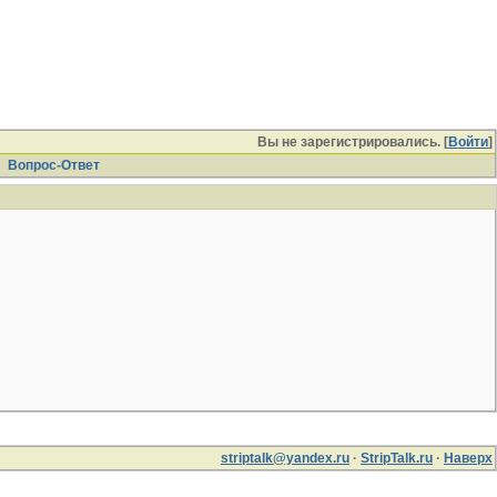
Вы не зарегистрировались. [
Войти
]
Вопрос-Ответ
striptalk@yandex.ru
·
StripTalk.ru
·
Наверх