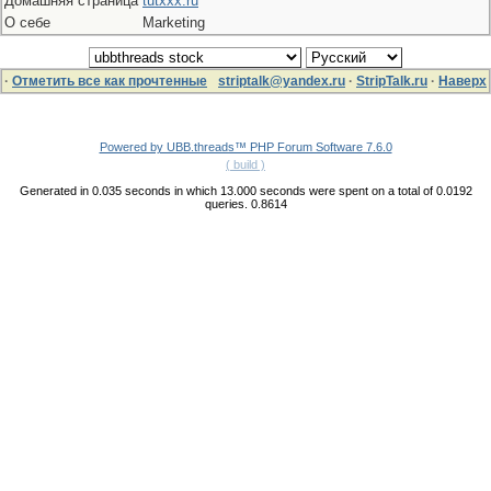
Домашняя страница
tutxxx.ru
О себе
Marketing
·
Отметить все как прочтенные
striptalk@yandex.ru
·
StripTalk.ru
·
Наверх
Powered by UBB.threads™ PHP Forum Software 7.6.0
( build )
Generated in 0.035 seconds in which 13.000 seconds were spent on a total of 0.0192
queries. 0.8614