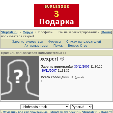
StripTalk.ru
Форум
Профиль
Вы не зарегистрировались. [
Войти
]
пользователя xexpert
Зарегистрироваться
Форумы
Список пользователей
Активные темы
Поиcк
Вопрос-Ответ
Профиль пользователя Пользователь # 67
xexpert
Зарегистрирован(а)
30/11/2007
11:30:15
30/11/2007
11:31:35
Всего сообщений
0
(guest)
0
·
Отметить все как прочтенные
striptalk@yandex.ru
·
StripTalk.ru
·
Наверх