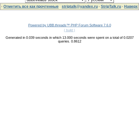
·
Отметить все как прочтенные
striptalk@yandex.ru
·
StripTalk.ru
·
Наверх
Powered by UBB.threads™ PHP Forum Software 7.6.0
( build )
Generated in 0.039 seconds in which 13.000 seconds were spent on a total of 0.0207
queries. 0.8612