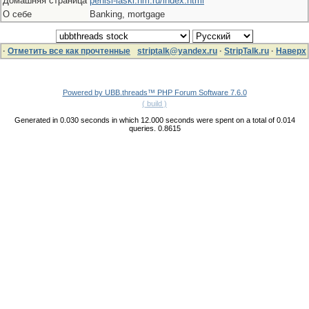
Домашняя страница
penisi-laski.nm.ru/index.html
О себе
Banking, mortgage
·
Отметить все как прочтенные
striptalk@yandex.ru
·
StripTalk.ru
·
Наверх
Powered by UBB.threads™ PHP Forum Software 7.6.0
( build )
Generated in 0.030 seconds in which 12.000 seconds were spent on a total of 0.014
queries. 0.8615