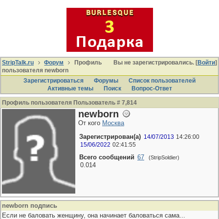
StripTalk.ru
Форум
Профиль
Вы не зарегистрировались. [
Войти
]
пользователя newborn
Зарегистрироваться
Форумы
Список пользователей
Активные темы
Поиcк
Вопрос-Ответ
Профиль пользователя Пользователь # 7,814
newborn
От кого
Москва
Зарегистрирован(а)
14/07/2013
14:26:00
15/06/2022
02:41:55
Всего сообщений
67
(StripSoldier)
0.014
newborn подпись
Если не баловать женщину, она начинает баловаться сама...