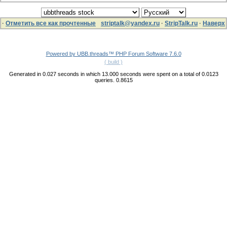
·
Отметить все как прочтенные
striptalk@yandex.ru
·
StripTalk.ru
·
Наверх
Powered by UBB.threads™ PHP Forum Software 7.6.0
( build )
Generated in 0.027 seconds in which 13.000 seconds were spent on a total of 0.0123
queries. 0.8615