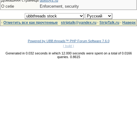
Домашняя страница
dolltoys.ru
О себе
Enforcement, security
·
Отметить все как прочтенные
striptalk@yandex.ru
·
StripTalk.ru
·
Наверх
Powered by UBB.threads™ PHP Forum Software 7.6.0
( build )
Generated in 0.032 seconds in which 12.000 seconds were spent on a total of 0.0166
queries. 0.8615