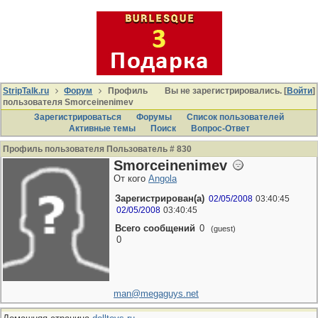
StripTalk.ru
Форум
Профиль
Вы не зарегистрировались. [
Войти
]
пользователя Smorceinenimev
Зарегистрироваться
Форумы
Список пользователей
Активные темы
Поиcк
Вопрос-Ответ
Профиль пользователя Пользователь # 830
Smorceinenimev
От кого
Angola
Зарегистрирован(а)
02/05/2008
03:40:45
02/05/2008
03:40:45
Всего сообщений
0
(guest)
0
man@megaguys.net