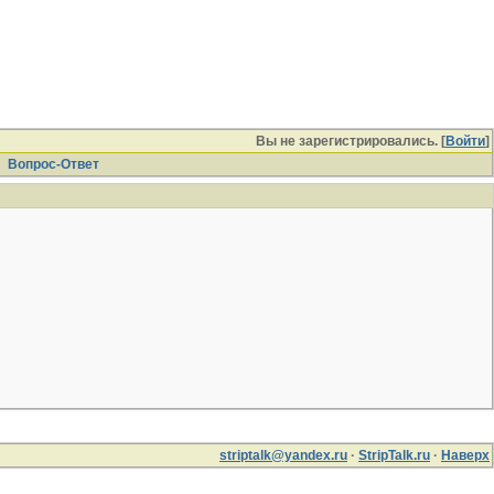
Вы не зарегистрировались. [
Войти
]
Вопрос-Ответ
striptalk@yandex.ru
·
StripTalk.ru
·
Наверх