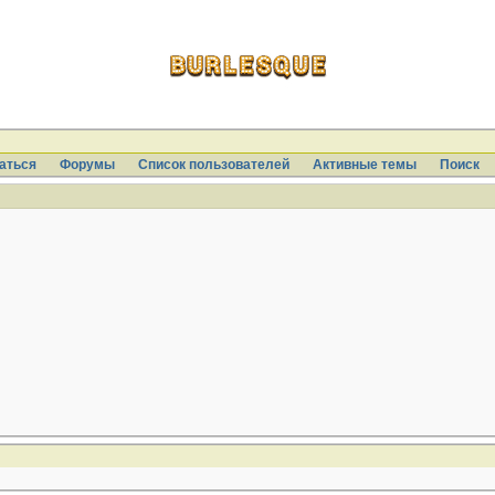
аться
Форумы
Список пользователей
Активные темы
Поиcк