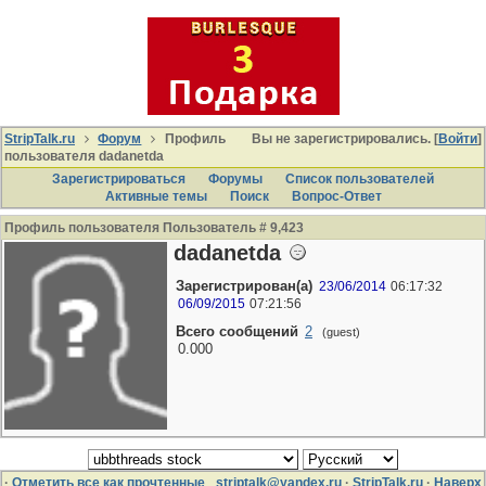
StripTalk.ru
Форум
Профиль
Вы не зарегистрировались. [
Войти
]
пользователя dadanetda
Зарегистрироваться
Форумы
Список пользователей
Активные темы
Поиcк
Вопрос-Ответ
Профиль пользователя Пользователь # 9,423
dadanetda
Зарегистрирован(а)
23/06/2014
06:17:32
06/09/2015
07:21:56
Всего сообщений
2
(guest)
0.000
·
Отметить все как прочтенные
striptalk@yandex.ru
·
StripTalk.ru
·
Наверх