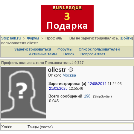
StripTalk.ru
Форум
Профиль
Вы не зарегистрировались. [
Войти
]
пользователя ollestr
Зарегистрироваться
Форумы
Список пользователей
Активные темы
Поиcк
Вопрос-Ответ
Профиль пользователя Пользователь # 9,727
ollestr
От кого
Москва
Зарегистрирован(а)
12/08/2014
11:24:03
21/02/2025
12:55:46
Всего сообщений
198
(StripSoldier)
0.045
Хобби
Танцы (хастл)