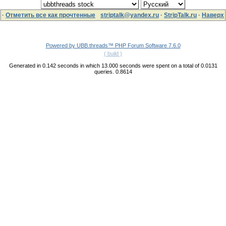
·
Отметить все как прочтенные
striptalk@yandex.ru
·
StripTalk.ru
·
Наверх
Powered by UBB.threads™ PHP Forum Software 7.6.0
( build )
Generated in 0.142 seconds in which 13.000 seconds were spent on a total of 0.0131
queries. 0.8614