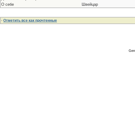
О себе
Швейцар
·
Отметить все как прочтенные
Gene