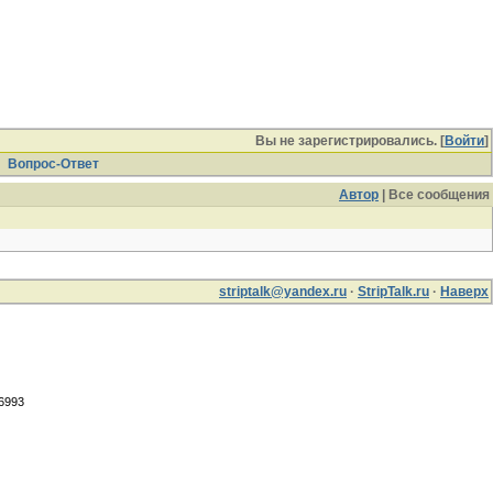
Вы не зарегистрировались. [
Войти
]
Вопрос-Ответ
Автор
| Все сообщения
striptalk@yandex.ru
·
StripTalk.ru
·
Наверх
.6993