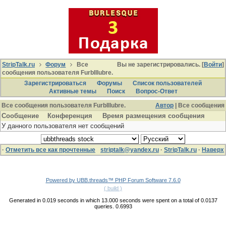
StripTalk.ru
Форум
Все
Вы не зарегистрировались. [
Войти
]
сообщения пользователя FurbIllubre.
Зарегистрироваться
Форумы
Список пользователей
Активные темы
Поиcк
Вопрос-Ответ
Все сообщения пользователя FurbIllubre.
Автор
| Все сообщения
Сообщение
Конференция
Время размещения сообщения
У данного пользователя нет сообщений
·
Отметить все как прочтенные
striptalk@yandex.ru
·
StripTalk.ru
·
Наверх
Powered by UBB.threads™ PHP Forum Software 7.6.0
( build )
Generated in 0.019 seconds in which 13.000 seconds were spent on a total of 0.0137
queries. 0.6993