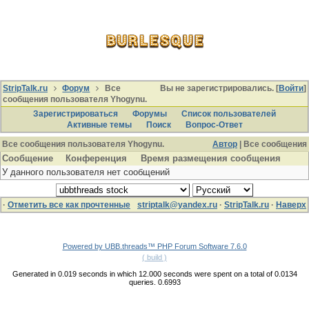
StripTalk.ru
Форум
Все
Вы не зарегистрировались. [
Войти
]
сообщения пользователя Yhogynu.
Зарегистрироваться
Форумы
Список пользователей
Активные темы
Поиcк
Вопрос-Ответ
Все сообщения пользователя Yhogynu.
Автор
| Все сообщения
Сообщение
Конференция
Время размещения сообщения
У данного пользователя нет сообщений
·
Отметить все как прочтенные
striptalk@yandex.ru
·
StripTalk.ru
·
Наверх
Powered by UBB.threads™ PHP Forum Software 7.6.0
( build )
Generated in 0.019 seconds in which 12.000 seconds were spent on a total of 0.0134
queries. 0.6993