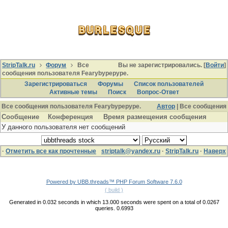
StripTalk.ru
Форум
Все
Вы не зарегистрировались. [
Войти
]
сообщения пользователя Fearybypepype.
Зарегистрироваться
Форумы
Список пользователей
Активные темы
Поиcк
Вопрос-Ответ
Все сообщения пользователя Fearybypepype.
Автор
| Все сообщения
Сообщение
Конференция
Время размещения сообщения
У данного пользователя нет сообщений
·
Отметить все как прочтенные
striptalk@yandex.ru
·
StripTalk.ru
·
Наверх
Powered by UBB.threads™ PHP Forum Software 7.6.0
( build )
Generated in 0.032 seconds in which 13.000 seconds were spent on a total of 0.0267
queries. 0.6993