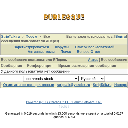
StripTalk.ru
Форум
Все
Вы не зарегистрировались. [
Войти
]
сообщения пользователя ЯПерец.
Зарегистрироваться
Форумы
Список пользователей
Активные темы
Поиcк
Вопрос-Ответ
Все сообщения пользователя ЯПерец.
Автор
| Все сообщения
Сообщение
Конференция
Время размещения сообщения
У данного пользователя нет сообщений
·
Отметить все как прочтенные
striptalk@yandex.ru
·
StripTalk.ru
·
Наверх
Powered by UBB.threads™ PHP Forum Software 7.6.0
( build )
Generated in 0.019 seconds in which 13.000 seconds were spent on a total of 0.0137
queries. 0.6993