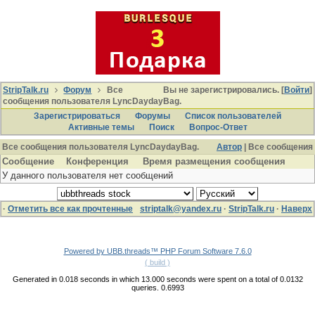
StripTalk.ru
Форум
Все
Вы не зарегистрировались. [
Войти
]
сообщения пользователя LyncDaydayBag.
Зарегистрироваться
Форумы
Список пользователей
Активные темы
Поиcк
Вопрос-Ответ
Все сообщения пользователя LyncDaydayBag.
Автор
| Все сообщения
Сообщение
Конференция
Время размещения сообщения
У данного пользователя нет сообщений
·
Отметить все как прочтенные
striptalk@yandex.ru
·
StripTalk.ru
·
Наверх
Powered by UBB.threads™ PHP Forum Software 7.6.0
( build )
Generated in 0.018 seconds in which 13.000 seconds were spent on a total of 0.0132
queries. 0.6993