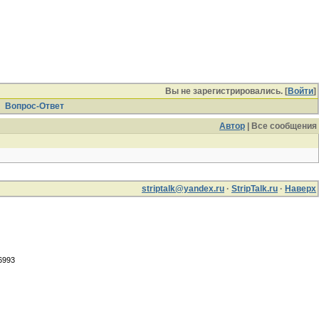
Вы не зарегистрировались. [
Войти
]
Вопрос-Ответ
Автор
| Все сообщения
striptalk@yandex.ru
·
StripTalk.ru
·
Наверх
.6993