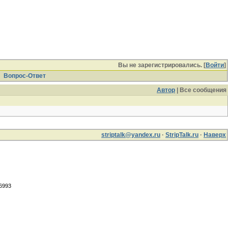
Вы не зарегистрировались. [
Войти
]
Вопрос-Ответ
Автор
| Все сообщения
striptalk@yandex.ru
·
StripTalk.ru
·
Наверх
.6993