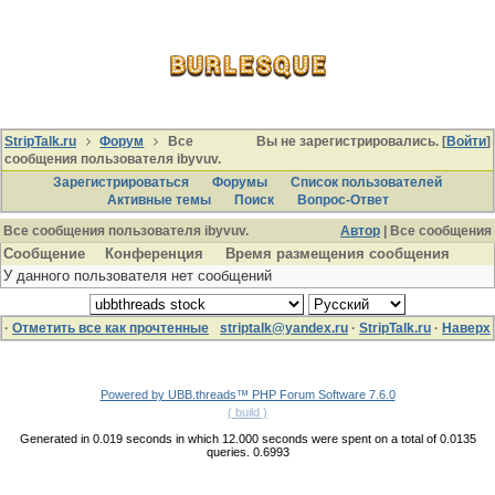
StripTalk.ru
Форум
Все
Вы не зарегистрировались. [
Войти
]
сообщения пользователя ibyvuv.
Зарегистрироваться
Форумы
Список пользователей
Активные темы
Поиcк
Вопрос-Ответ
Все сообщения пользователя ibyvuv.
Автор
| Все сообщения
Сообщение
Конференция
Время размещения сообщения
У данного пользователя нет сообщений
·
Отметить все как прочтенные
striptalk@yandex.ru
·
StripTalk.ru
·
Наверх
Powered by UBB.threads™ PHP Forum Software 7.6.0
( build )
Generated in 0.019 seconds in which 12.000 seconds were spent on a total of 0.0135
queries. 0.6993