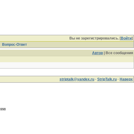
Вы не зарегистрировались. [
Войти
]
Вопрос-Ответ
Автор
| Все сообщения
striptalk@yandex.ru
·
StripTalk.ru
·
Наверх
6998