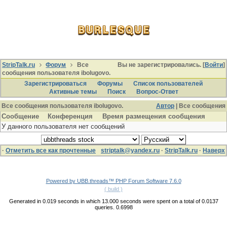
StripTalk.ru
Форум
Все
Вы не зарегистрировались. [
Войти
]
сообщения пользователя ibolugovo.
Зарегистрироваться
Форумы
Список пользователей
Активные темы
Поиcк
Вопрос-Ответ
Все сообщения пользователя ibolugovo.
Автор
| Все сообщения
Сообщение
Конференция
Время размещения сообщения
У данного пользователя нет сообщений
·
Отметить все как прочтенные
striptalk@yandex.ru
·
StripTalk.ru
·
Наверх
Powered by UBB.threads™ PHP Forum Software 7.6.0
( build )
Generated in 0.019 seconds in which 13.000 seconds were spent on a total of 0.0137
queries. 0.6998