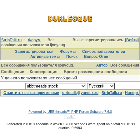
StripTalk.ru
Форум
Все
Вы не зарегистрировались. [
Войти
]
сообщения пользователя ijonycug.
Зарегистрироваться
Форумы
Список пользователей
Активные темы
Поиcк
Вопрос-Ответ
Все сообщения пользователя ijonycug.
Автор
| Все сообщения
Сообщение
Конференция
Время размещения сообщения
У данного пользователя нет сообщений
·
Отметить все как прочтенные
striptalk@yandex.ru
·
StripTalk.ru
·
Наверх
Powered by UBB.threads™ PHP Forum Software 7.6.0
( build )
Generated in 0.019 seconds in which 13.000 seconds were spent on a total of 0.0139
queries. 0.6993