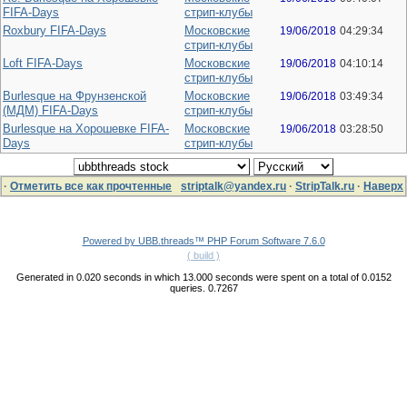
FIFA-Days
стрип-клубы
Roxbury FIFA-Days
Московские
19/06/2018
04:29:34
стрип-клубы
Loft FIFA-Days
Московские
19/06/2018
04:10:14
стрип-клубы
Burlesque на Фрунзенской
Московские
19/06/2018
03:49:34
(МДМ) FIFA-Days
стрип-клубы
Burlesque на Хорошевке FIFA-
Московские
19/06/2018
03:28:50
Days
стрип-клубы
·
Отметить все как прочтенные
striptalk@yandex.ru
·
StripTalk.ru
·
Наверх
Powered by UBB.threads™ PHP Forum Software 7.6.0
( build )
Generated in 0.020 seconds in which 13.000 seconds were spent on a total of 0.0152
queries. 0.7267