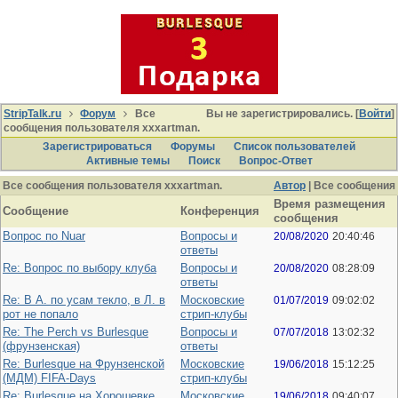
StripTalk.ru
Форум
Все
Вы не зарегистрировались. [
Войти
]
сообщения пользователя xxxartman.
Зарегистрироваться
Форумы
Список пользователей
Активные темы
Поиcк
Вопрос-Ответ
Все сообщения пользователя xxxartman.
Автор
| Все сообщения
Время размещения
Сообщение
Конференция
сообщения
Вопрос по Nuar
Вопросы и
20/08/2020
20:40:46
ответы
Re: Вопрос по выбору клуба
Вопросы и
20/08/2020
08:28:09
ответы
Re: В А. по усам текло, в Л. в
Московские
01/07/2019
09:02:02
рот не попало
стрип-клубы
Re: The Perch vs Burlesque
Вопросы и
07/07/2018
13:02:32
(фрунзенская)
ответы
Re: Burlesque на Фрунзенской
Московские
19/06/2018
15:12:25
(МДМ) FIFA-Days
стрип-клубы
Re: Burlesque на Хорошевке
Московские
19/06/2018
09:40:07