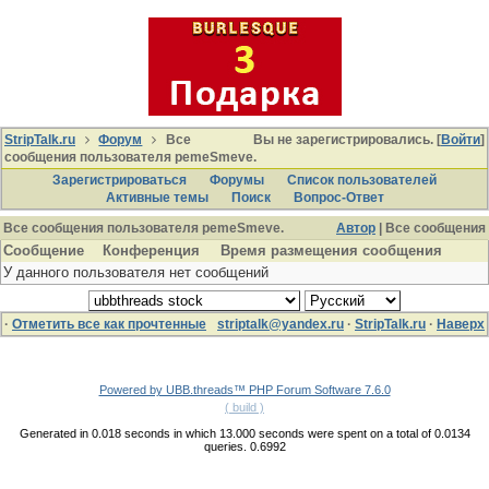
StripTalk.ru
Форум
Все
Вы не зарегистрировались. [
Войти
]
сообщения пользователя pemeSmeve.
Зарегистрироваться
Форумы
Список пользователей
Активные темы
Поиcк
Вопрос-Ответ
Все сообщения пользователя pemeSmeve.
Автор
| Все сообщения
Сообщение
Конференция
Время размещения сообщения
У данного пользователя нет сообщений
·
Отметить все как прочтенные
striptalk@yandex.ru
·
StripTalk.ru
·
Наверх
Powered by UBB.threads™ PHP Forum Software 7.6.0
( build )
Generated in 0.018 seconds in which 13.000 seconds were spent on a total of 0.0134
queries. 0.6992