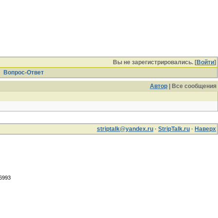
Вы не зарегистрировались. [
Войти
]
Вопрос-Ответ
Автор
| Все сообщения
striptalk@yandex.ru
·
StripTalk.ru
·
Наверх
.6993