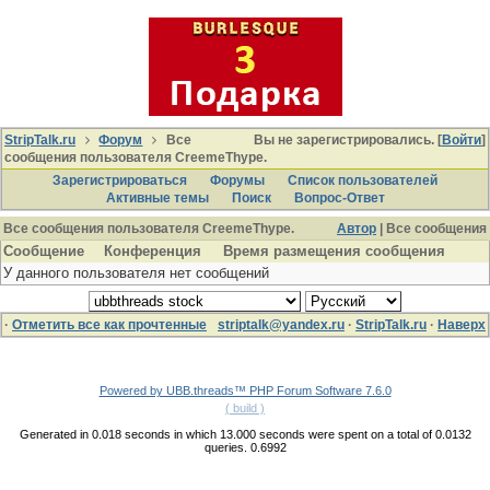
StripTalk.ru
Форум
Все
Вы не зарегистрировались. [
Войти
]
сообщения пользователя CreemeThype.
Зарегистрироваться
Форумы
Список пользователей
Активные темы
Поиcк
Вопрос-Ответ
Все сообщения пользователя CreemeThype.
Автор
| Все сообщения
Сообщение
Конференция
Время размещения сообщения
У данного пользователя нет сообщений
·
Отметить все как прочтенные
striptalk@yandex.ru
·
StripTalk.ru
·
Наверх
Powered by UBB.threads™ PHP Forum Software 7.6.0
( build )
Generated in 0.018 seconds in which 13.000 seconds were spent on a total of 0.0132
queries. 0.6992