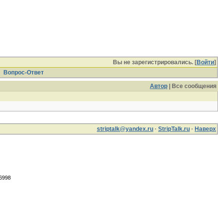
Вы не зарегистрировались. [
Войти
]
Вопрос-Ответ
Автор
| Все сообщения
striptalk@yandex.ru
·
StripTalk.ru
·
Наверх
.6998