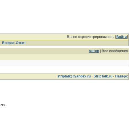
Вы не зарегистрировались. [
Войти
]
Вопрос-Ответ
Автор
| Все сообщения
striptalk@yandex.ru
·
StripTalk.ru
·
Наверх
.6993