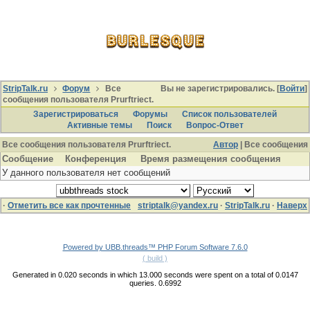
StripTalk.ru
Форум
Все
Вы не зарегистрировались. [
Войти
]
сообщения пользователя Prurftriect.
Зарегистрироваться
Форумы
Список пользователей
Активные темы
Поиcк
Вопрос-Ответ
Все сообщения пользователя Prurftriect.
Автор
| Все сообщения
Сообщение
Конференция
Время размещения сообщения
У данного пользователя нет сообщений
·
Отметить все как прочтенные
striptalk@yandex.ru
·
StripTalk.ru
·
Наверх
Powered by UBB.threads™ PHP Forum Software 7.6.0
( build )
Generated in 0.020 seconds in which 13.000 seconds were spent on a total of 0.0147
queries. 0.6992