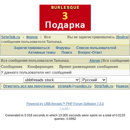
StripTalk.ru
Форум
Все
Вы не зарегистрировались. [
Войти
]
сообщения пользователя Tamunaа.
Зарегистрироваться
Форумы
Список пользователей
Активные темы
Поиcк
Вопрос-Ответ
Все сообщения пользователя Tamunaа.
Автор
| Все сообщения
Сообщение
Конференция
Время размещения сообщения
У данного пользователя нет сообщений
·
Отметить все как прочтенные
striptalk@yandex.ru
·
StripTalk.ru
·
Наверх
Powered by UBB.threads™ PHP Forum Software 7.6.0
( build )
Generated in 0.018 seconds in which 13.000 seconds were spent on a total of 0.0133
queries. 0.6992