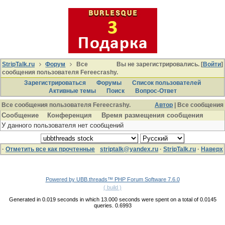
StripTalk.ru
Форум
Все
Вы не зарегистрировались. [
Войти
]
сообщения пользователя Fereecrashy.
Зарегистрироваться
Форумы
Список пользователей
Активные темы
Поиcк
Вопрос-Ответ
Все сообщения пользователя Fereecrashy.
Автор
| Все сообщения
Сообщение
Конференция
Время размещения сообщения
У данного пользователя нет сообщений
·
Отметить все как прочтенные
striptalk@yandex.ru
·
StripTalk.ru
·
Наверх
Powered by UBB.threads™ PHP Forum Software 7.6.0
( build )
Generated in 0.019 seconds in which 13.000 seconds were spent on a total of 0.0145
queries. 0.6993