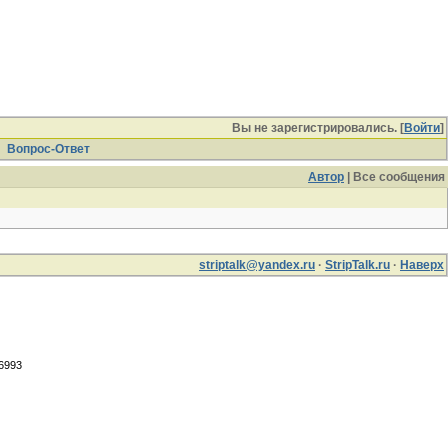
Вы не зарегистрировались. [
Войти
]
Вопрос-Ответ
Автор
| Все сообщения
striptalk@yandex.ru
·
StripTalk.ru
·
Наверх
.6993