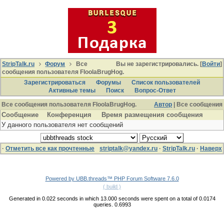
StripTalk.ru
Форум
Все
Вы не зарегистрировались. [
Войти
]
сообщения пользователя FloolaBrugHog.
Зарегистрироваться
Форумы
Список пользователей
Активные темы
Поиcк
Вопрос-Ответ
Все сообщения пользователя FloolaBrugHog.
Автор
| Все сообщения
Сообщение
Конференция
Время размещения сообщения
У данного пользователя нет сообщений
·
Отметить все как прочтенные
striptalk@yandex.ru
·
StripTalk.ru
·
Наверх
Powered by UBB.threads™ PHP Forum Software 7.6.0
( build )
Generated in 0.022 seconds in which 13.000 seconds were spent on a total of 0.0174
queries. 0.6993