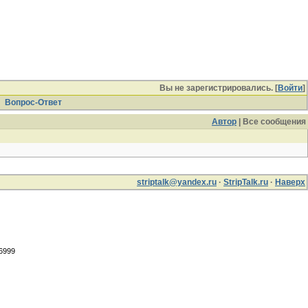
Вы не зарегистрировались. [
Войти
]
Вопрос-Ответ
Автор
| Все сообщения
striptalk@yandex.ru
·
StripTalk.ru
·
Наверх
.6999