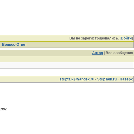
Вы не зарегистрировались. [
Войти
]
Вопрос-Ответ
Автор
| Все сообщения
striptalk@yandex.ru
·
StripTalk.ru
·
Наверх
.6992