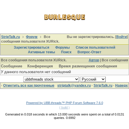
StripTalk.ru
Форум
Все
Вы не зарегистрировались. [
Войти
]
сообщения пользователя XURick.
Зарегистрироваться
Форумы
Список пользователей
Активные темы
Поиcк
Вопрос-Ответ
Все сообщения пользователя XURick.
Автор
| Все сообщения
Сообщение
Конференция
Время размещения сообщения
У данного пользователя нет сообщений
·
Отметить все как прочтенные
striptalk@yandex.ru
·
StripTalk.ru
·
Наверх
Powered by UBB.threads™ PHP Forum Software 7.6.0
( build )
Generated in 0.018 seconds in which 13.000 seconds were spent on a total of 0.0131
queries. 0.6992