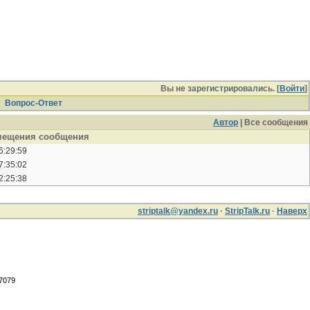
Вы не зарегистрировались. [
Войти
]
Вопрос-Ответ
Автор
| Все сообщения
мещения сообщения
6:29:59
7:35:02
2:25:38
striptalk@yandex.ru
·
StripTalk.ru
·
Наверх
.7079