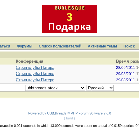
аться
Форумы
Список пользователей
Активные темы
Поиcк
Конференция
Время раз
Стрип-клубы Питера
28/09/2011
1
Стрип-клубы Питера
29/08/2011
1
Стрип-клубы Питера
29/08/2011
1
Powered by UBB.threads™ PHP Forum Software 7.6.0
( build )
rated in 0.021 seconds in which 13.000 seconds were spent on a total of 0.0159 queries. 0