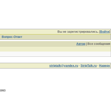
Вы не зарегистрировались. [
Войти
]
Вопрос-Ответ
Автор
| Все сообщения
striptalk@yandex.ru
·
StripTalk.ru
·
Наверх
.6993