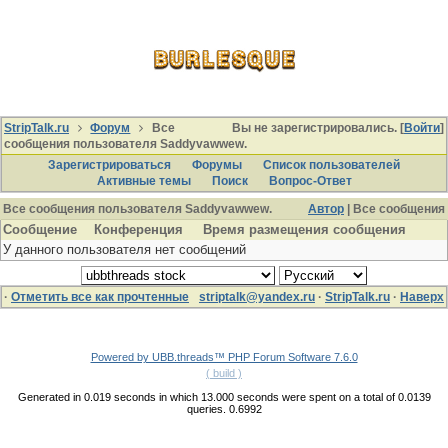
StripTalk.ru
Форум
Все
Вы не зарегистрировались. [
Войти
]
сообщения пользователя Saddyvawwew.
Зарегистрироваться
Форумы
Список пользователей
Активные темы
Поиcк
Вопрос-Ответ
Все сообщения пользователя Saddyvawwew.
Автор
| Все сообщения
Сообщение
Конференция
Время размещения сообщения
У данного пользователя нет сообщений
·
Отметить все как прочтенные
striptalk@yandex.ru
·
StripTalk.ru
·
Наверх
Powered by UBB.threads™ PHP Forum Software 7.6.0
( build )
Generated in 0.019 seconds in which 13.000 seconds were spent on a total of 0.0139
queries. 0.6992