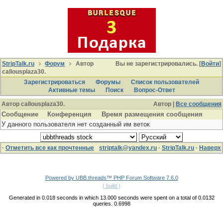
StripTalk.ru
Форум
Автор
Вы не зарегистрировались. [
Войти
]
callousplaza30.
Зарегистрироваться
Форумы
Список пользователей
Активные темы
Поиcк
Вопрос-Ответ
Автор callousplaza30.
Автор |
Все сообщения
Сообщение
Конференция
Время размещения сообщения
У данного пользователя нет созданный им веток
·
Отметить все как прочтенные
striptalk@yandex.ru
·
StripTalk.ru
·
Наверх
Powered by UBB.threads™ PHP Forum Software 7.6.0
( build )
Generated in 0.018 seconds in which 13.000 seconds were spent on a total of 0.0132
queries. 0.6998