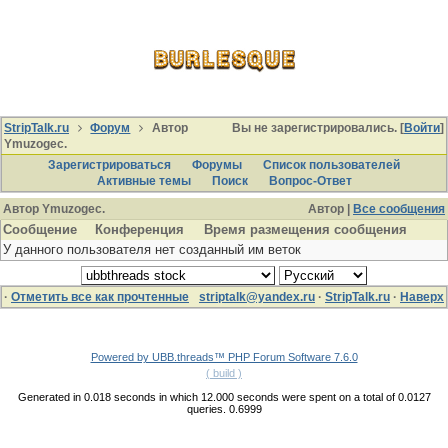
StripTalk.ru
Форум
Автор
Вы не зарегистрировались. [
Войти
]
Ymuzogec.
Зарегистрироваться
Форумы
Список пользователей
Активные темы
Поиcк
Вопрос-Ответ
Автор Ymuzogec.
Автор |
Все сообщения
Сообщение
Конференция
Время размещения сообщения
У данного пользователя нет созданный им веток
·
Отметить все как прочтенные
striptalk@yandex.ru
·
StripTalk.ru
·
Наверх
Powered by UBB.threads™ PHP Forum Software 7.6.0
( build )
Generated in 0.018 seconds in which 12.000 seconds were spent on a total of 0.0127
queries. 0.6999