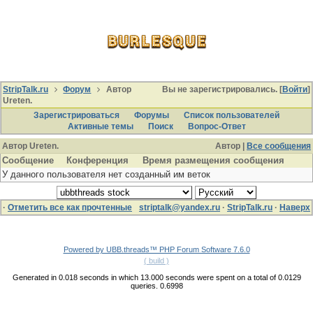
StripTalk.ru
Форум
Автор
Вы не зарегистрировались. [
Войти
]
Ureten.
Зарегистрироваться
Форумы
Список пользователей
Активные темы
Поиcк
Вопрос-Ответ
Автор Ureten.
Автор |
Все сообщения
Сообщение
Конференция
Время размещения сообщения
У данного пользователя нет созданный им веток
·
Отметить все как прочтенные
striptalk@yandex.ru
·
StripTalk.ru
·
Наверх
Powered by UBB.threads™ PHP Forum Software 7.6.0
( build )
Generated in 0.018 seconds in which 13.000 seconds were spent on a total of 0.0129
queries. 0.6998