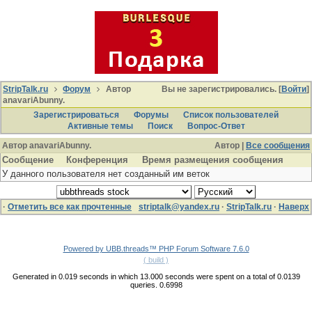
StripTalk.ru
Форум
Автор
Вы не зарегистрировались. [
Войти
]
anavariAbunny.
Зарегистрироваться
Форумы
Список пользователей
Активные темы
Поиcк
Вопрос-Ответ
Автор anavariAbunny.
Автор |
Все сообщения
Сообщение
Конференция
Время размещения сообщения
У данного пользователя нет созданный им веток
·
Отметить все как прочтенные
striptalk@yandex.ru
·
StripTalk.ru
·
Наверх
Powered by UBB.threads™ PHP Forum Software 7.6.0
( build )
Generated in 0.019 seconds in which 13.000 seconds were spent on a total of 0.0139
queries. 0.6998