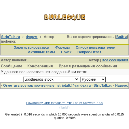
StripTalk.ru
Форум
Автор
Вы не зарегистрировались. [
Войти
]
inohenor.
Зарегистрироваться
Форумы
Список пользователей
Активные темы
Поиcк
Вопрос-Ответ
Автор inohenor.
Автор |
Все сообщения
Сообщение
Конференция
Время размещения сообщения
У данного пользователя нет созданный им веток
·
Отметить все как прочтенные
striptalk@yandex.ru
·
StripTalk.ru
·
Наверх
Powered by UBB.threads™ PHP Forum Software 7.6.0
( build )
Generated in 0.016 seconds in which 13.000 seconds were spent on a total of 0.0115
queries. 0.6998